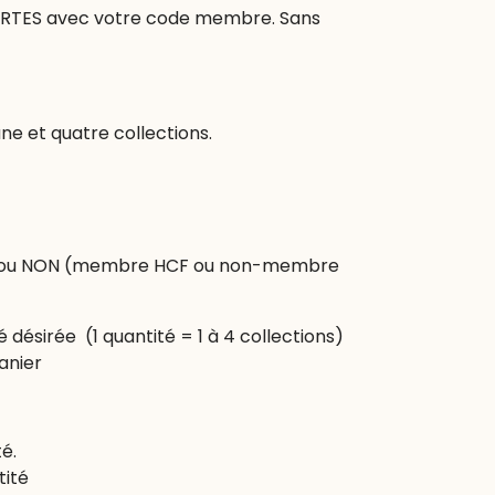
FERTES avec votre code membre. Sans
une et quatre collections.
 Oui ou NON (membre HCF ou non-membre
é désirée (1 quantité = 1 à 4 collections)
panier
té.
tité