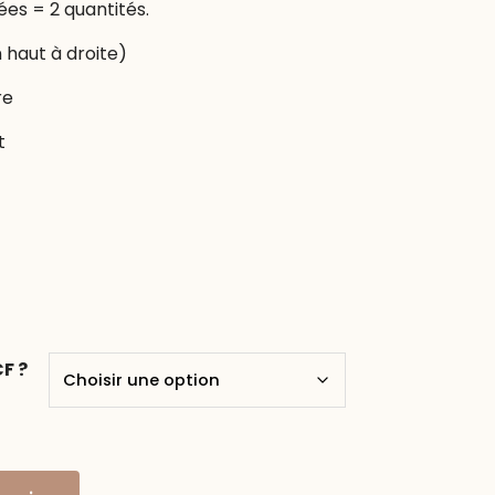
ées = 2 quantités.
 haut à droite)
re
t
F ?