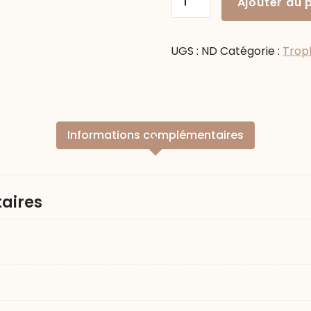
Ajouter au 
de
TROPHÉE
HAUTE
UGS :
ND
Catégorie :
Trop
COIFFURE
FRANÇAISE
Informations complémentaires
aires